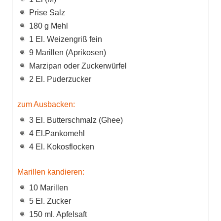
Prise Salz
180 g Mehl
1 El. Weizengriß fein
9 Marillen (Aprikosen)
Marzipan oder Zuckerwürfel
2 El. Puderzucker
zum Ausbacken:
3 El. Butterschmalz (Ghee)
4 El.Pankomehl
4 El. Kokosflocken
Marillen kandieren:
10 Marillen
5 El. Zucker
150 ml. Apfelsaft