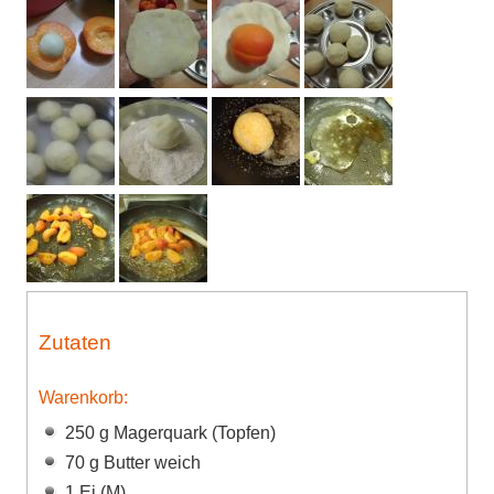
Zutaten
Warenkorb:
250 g Magerquark (Topfen)
70 g Butter weich
1 Ei (M)