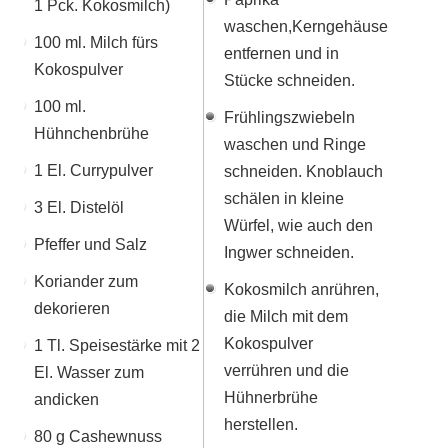
1 Pck. Kokosmilch)
waschen,Kerngehäuse
100 ml. Milch fürs
entfernen und in
Kokospulver
Stücke schneiden.
100 ml.
Frühlingszwiebeln
Hühnchenbrühe
waschen und Ringe
1 El. Currypulver
schneiden. Knoblauch
schälen in kleine
3 El. Distelöl
Würfel, wie auch den
Pfeffer und Salz
Ingwer schneiden.
Koriander zum
Kokosmilch anrühren,
dekorieren
die Milch mit dem
Kokospulver
1 Tl. Speisestärke mit 2
verrühren und die
El. Wasser zum
Hühnerbrühe
andicken
herstellen.
80 g Cashewnuss