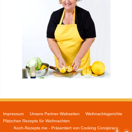
Impressum
Unsere Partner-Webseiten
Weihnachtsgerichte
Plätzchen Rezepte für Weihnachten
Koch-Rezepte.me
- Präsentiert von
Cooking Conspiracy