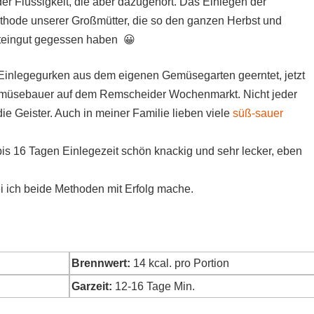
r Flüssigkeit, die aber dazugehört. Das Einlegen der
ethode unserer Großmütter, die so den ganzen Herbst und
teingut gegessen haben 😀
 Einlegegurken aus dem eigenen Gemüsegarten geerntet, jetzt
Gemüsebauer auf dem Remscheider Wochenmarkt. Nicht jeder
e Geister. Auch in meiner Familie lieben viele
süß-sauer
bis 16 Tagen Einlegezeit schön knackig und sehr lecker, eben
ei ich beide Methoden mit Erfolg mache.
Brennwert:
14
kcal. pro Portion
Garzeit:
12-16 Tage Min.