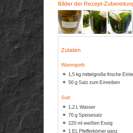
Bilder der Rezept-Zubereitun
Zutaten
Warengorb:
1,5 kg mittelgroße frische Ein
50 g Salz zum Einreiben
Sud:
1,2 L Wasser
70 g Speisesalz
220 ml weißen Essig
1 EL Pfefferkörner ganz