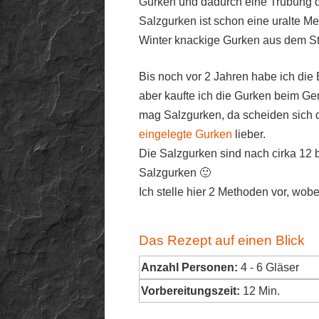
Gurken und dadurch eine Trübung de
Salzgurken ist schon eine uralte M
Winter knackige Gurken aus dem S
Bis noch vor 2 Jahren habe ich die
aber kaufte ich die Gurken beim 
mag Salzgurken, da scheiden sich di
eingelegte Gurken
lieber.
Die Salzgurken sind nach cirka 12 
Salzgurken 🙂
Ich stelle hier 2 Methoden vor, wob
Das Rezept auf einen Blick
Anzahl Personen:
4 - 6 Gläser
Vorbereitungszeit:
12 Min.