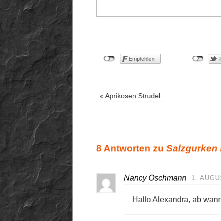
«
Aprikosen Strudel
8 Antworten zu
Salzgurken
Nancy Oschmann
1. AUGU
Hallo Alexandra, ab wan