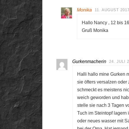
Monika
11. AUGUST 2017
Hallo Nancy , 12 bis 1
Gruß Monika
Gurkenmacherin
24. JULI 
Halli hallo mine Gurken 
sie öfters versalzen ode
schmeckt es meistens nic
weich geworden und habe
stelle sie nach 3 Tagen 
Tuch im Steintopf lagern 
oder neues wasser mit Sa
bei der Oma. Hat jemand 