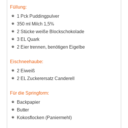
Füllung:
1 Pck Puddingpulver
350 ml Milch 1,5%
2 Stücke weiße Blockschokolade
3 EL Quark
2 Eier trennen, benötigen Eigelbe
Eischneehaube:
2 Eiweiß
2 EL Zuckerersatz Canderell
Für die Springform:
Backpapier
Butter
Kokosflocken (Paniermehl)