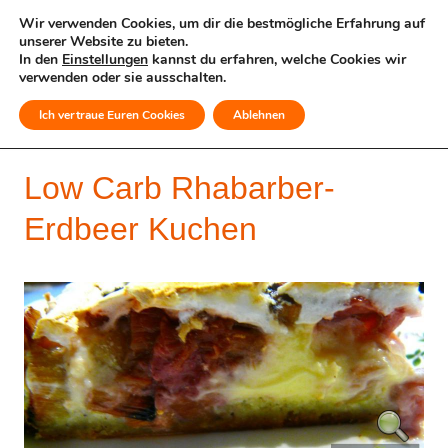
Wir verwenden Cookies, um dir die bestmögliche Erfahrung auf
unserer Website zu bieten.
In den
Einstellungen
kannst du erfahren, welche Cookies wir
verwenden oder sie ausschalten.
Ich vertraue Euren Cookies
Ablehnen
MENÜ
Low Carb Rhabarber-
Erdbeer Kuchen